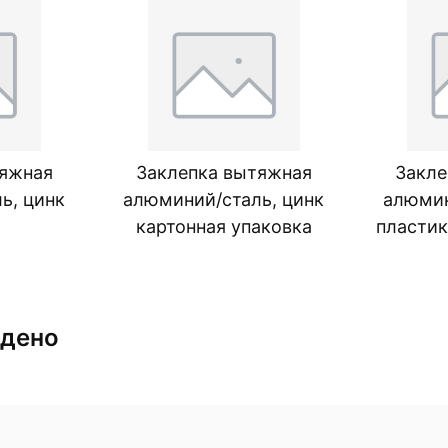
тяжная
Заклепка вытяжная
Закле
ь, цинк
алюминий/сталь, цинк
алюмин
картонная упаковка
пластик
йдено