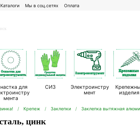
Каталоги
Мы в соц.сетях
Оплата
настка для
СИЗ
Электроинстру
Крепежн
ектроинстру
мент
изделия
мента
винка!
Крепеж
Заклепки
Заклепка вытяжная алюмин
сталь, цинк