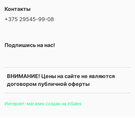
Контакты
+375 29545-99-08
Подпишись на нас!
ВНИМАНИЕ! Цены на сайте не являются
договором публичной оферты
Интернет-магазин создан на inSales
.price, .prices, .product-price, .product-prices, .card-price, .old-
price, .old_price, .sale-price, .current-price, .price-current, .price-
field, .product-card__price, .product-info__price, [data-product-