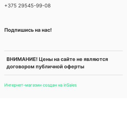
+375 29545-99-08
Подпишись на нас!
ВНИМАНИЕ! Цены на сайте не являются
договором публичной оферты
Интернет-магазин создан на inSales
.price, .prices, .product-price, .product-prices, .card-price, .old-
price, .old_price, .sale-price, .current-price, .price-current, .price-
field, .product-card__price, .product-info__price, [data-product-
price], [data-price-field], .money, .currency { display: none
!important; }