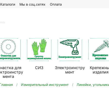
Каталоги
Мы в соц.сетях
Оплата
настка для
СИЗ
Электроинстру
Крепежн
ектроинстру
мент
изделия
мента
Главная
Измерительный инструмент
Линейки, угольник