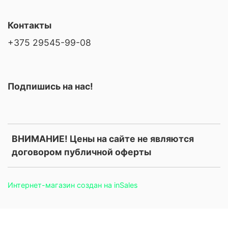
Контакты
+375 29545-99-08
Подпишись на нас!
ВНИМАНИЕ! Цены на сайте не являются
договором публичной оферты
Интернет-магазин создан на inSales
.price, .prices, .product-price, .product-prices, .card-price, .old-
price, .old_price, .sale-price, .current-price, .price-current, .price-