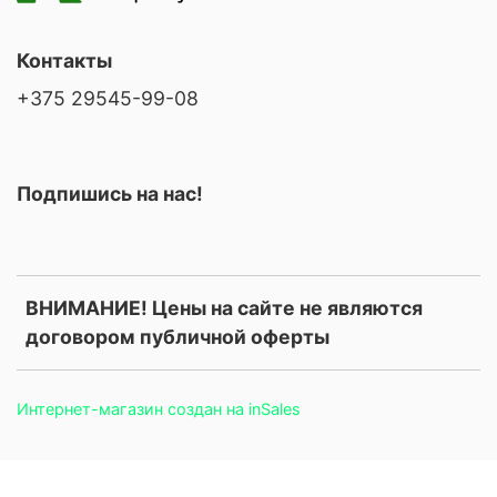
Контакты
+375 29545-99-08
Подпишись на нас!
ВНИМАНИЕ! Цены на сайте не являются
договором публичной оферты
Интернет-магазин создан на inSales
.price, .prices, .product-price, .product-prices, .card-price, .old-
price, .old_price, .sale-price, .current-price, .price-current, .price-