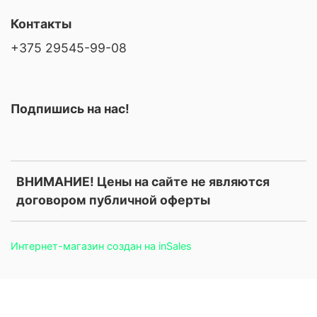
Контакты
+375 29545-99-08
Подпишись на нас!
ВНИМАНИЕ! Цены на сайте не являются
договором публичной оферты
Интернет-магазин создан на inSales
.price, .prices, .product-price, .product-prices, .card-price, .old-
price, .old_price, .sale-price, .current-price, .price-current, .price-
field, .product-card__price, .product-info__price, [data-product-