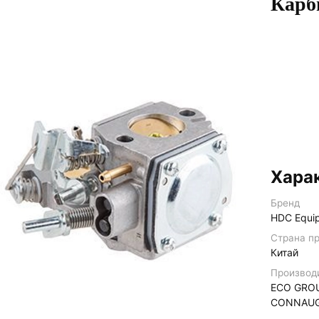
Карб
Хара
Бренд
HDC Equi
Страна п
Китай
Производ
ECO GROU
CONNAUG