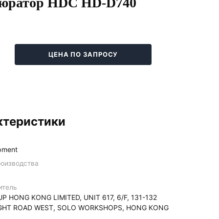
юратор HDC HD-D740
ЦЕНА ПО ЗАПРОСУ
ктеристики
pment
роизводства
итель
P HONG KONG LIMITED, UNIT 617, 6/F, 131-132
HT ROAD WEST, SOLO WORKSHOPS, HONG KONG