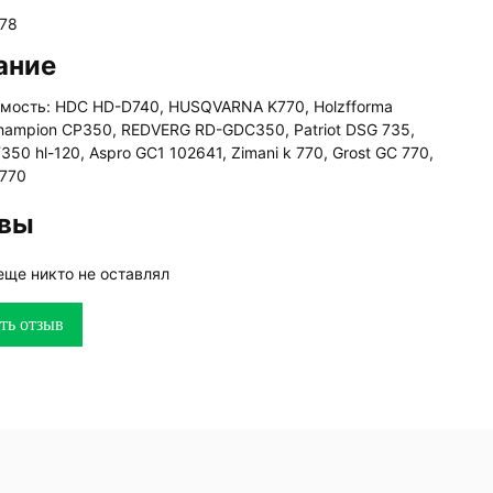
78
ание
мость: HDC HD-D740, HUSQVARNA K770, Holzfforma
hampion CP350, REDVERG RD-GDC350, Patriot DSG 735,
350 hl-120, Aspro GC1 102641, Zimani k 770, Grost GC 770,
770
вы
еще никто не оставлял
ть отзыв