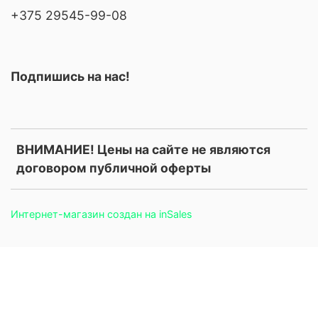
+375 29545-99-08
Подпишись на нас!
ВНИМАНИЕ! Цены на сайте не являются
договором публичной оферты
Интернет-магазин создан на inSales
.price, .prices, .product-price, .product-prices, .card-price, .old-
price, .old_price, .sale-price, .current-price, .price-current, .price-
field, .product-card__price, .product-info__price, [data-product-
price], [data-price-field], .money, .currency { display: none
!important; }