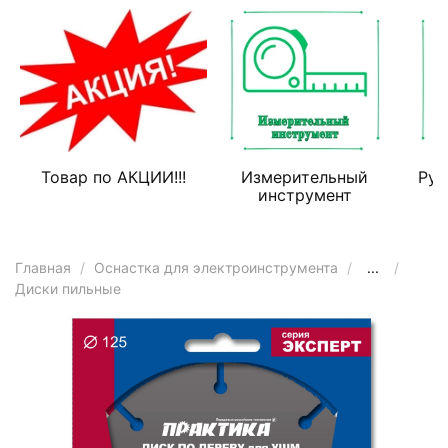
Товар по АКЦИИ!!!
Измерительный
Руч
инструмент
Главная
Оснастка для электроинструмента
...
Диски пильные