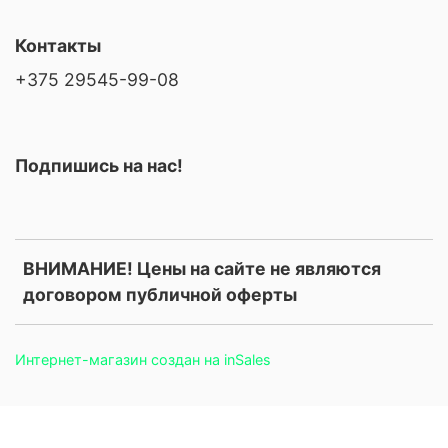
Контакты
+375 29545-99-08
Подпишись на нас!
ВНИМАНИЕ! Цены на сайте не являются
договором публичной оферты
Интернет-магазин создан на inSales
.price, .prices, .product-price, .product-prices, .card-price, .old-
price, .old_price, .sale-price, .current-price, .price-current, .price-