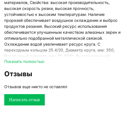
материалов, Свойства: высокая производительность,
высокая скорость резки, высокая прочность,
устойчивостью к высоким температурам. Наличие
прорезей обеспечивает воздушное охлаждение и выброс
продуктов резания. Высокий ресурс использования
обеспечивается улучшенным качеством алмазных зерен и
оптимально подобранной металлической связкой.
Охлаждение водой увеличивает ресурс круга. С
переходным кольцом 25.4/20, Диаметр круга, мм: 350,
Посадочный диаметр, мм: 25.4(20), Высота режущей
Показать полностью
части, мм: 7, Толщина реза, мм: 3.2, Тип резки: сухая и
мокрая резка, Макс.оборотов в минуту (RPM): 4400,
Отзывы
Максимальная окружная скорость, мс: 80, Упаковка:
индивидуальный блистер с отверстием под крюк,
Отзывов еще никто не оставлял
Написать отзыв