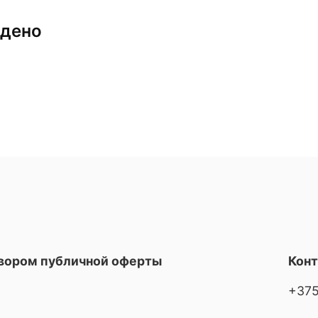
йдено
овором публичной оферты
Кон
+375