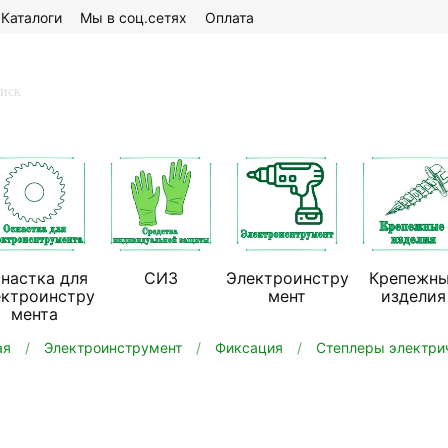
Каталоги
Мы в соц.сетях
Оплата
настка для
СИЗ
Электроинстру
Крепежн
ектроинстру
мент
изделия
мента
ая
Электроинструмент
Фиксация
Степлеры электри