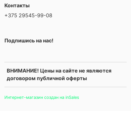
Контакты
+375 29545-99-08
Подпишись на нас!
ВНИМАНИЕ! Цены на сайте не являются
договором публичной оферты
Интернет-магазин создан на inSales
.price, .prices, .product-price, .product-prices, .card-price, .old-
price, .old_price, .sale-price, .current-price, .price-current, .price-
field, .product-card__price, .product-info__price, [data-product-