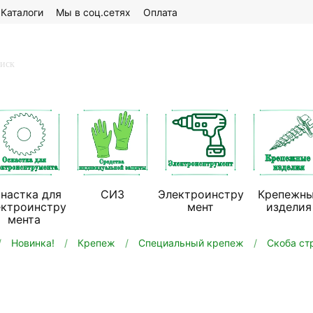
Каталоги
Мы в соц.сетях
Оплата
настка для
СИЗ
Электроинстру
Крепежн
ектроинстру
мент
изделия
мента
Новинка!
Крепеж
Специальный крепеж
Скоба ст