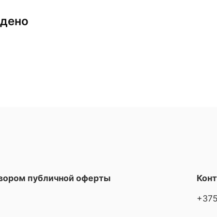
йдено
овором публичной оферты
Кон
+375