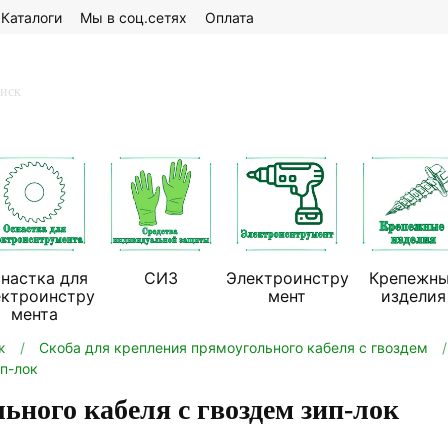
Каталоги
Мы в соц.сетях
Оплата
настка для
СИЗ
Электроинстру
Крепежн
ектроинстру
мент
изделия
мента
ж
Скоба для крепления прямоугольного кабеля с гвоздем
ип-лок
ьного кабеля с гвоздем зип-лок