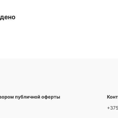
йдено
овором публичной оферты
Кон
+375