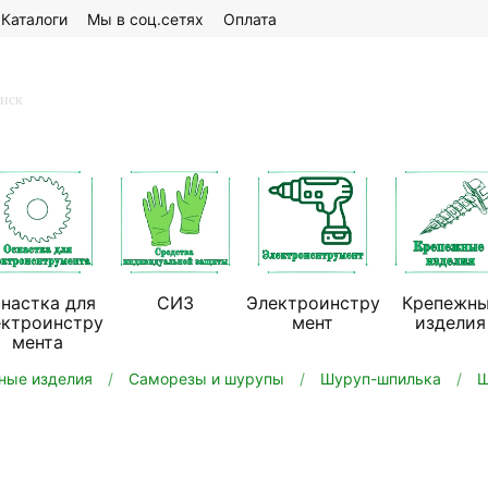
Каталоги
Мы в соц.сетях
Оплата
настка для
СИЗ
Электроинстру
Крепежн
ектроинстру
мент
изделия
мента
ные изделия
Саморезы и шурупы
Шуруп-шпилька
Ш