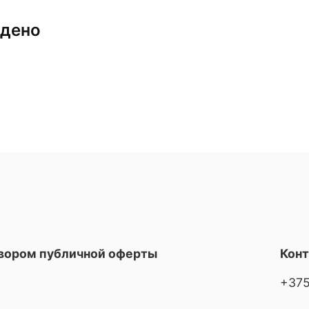
йдено
овором публичной оферты
Кон
+375