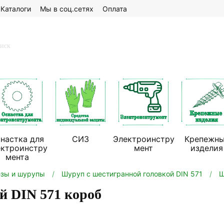
Каталоги
Мы в соц.сетях
Оплата
настка для
СИЗ
Электроинстру
Крепежн
ектроинстру
мент
изделия
мента
зы и шурупы
Шуруп с шестигранной головкой DIN 571
Ш
й DIN 571 короб