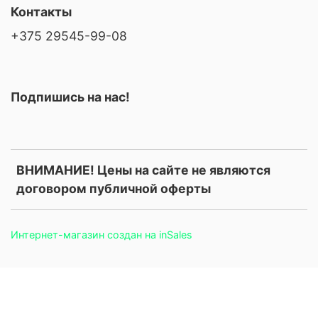
Контакты
+375 29545-99-08
Подпишись на нас!
ВНИМАНИЕ! Цены на сайте не являются
договором публичной оферты
Интернет-магазин создан на inSales
.price, .prices, .product-price, .product-prices, .card-price, .old-
price, .old_price, .sale-price, .current-price, .price-current, .price-
field, .product-card__price, .product-info__price, [data-product-