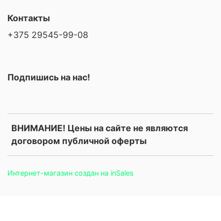
Контакты
+375 29545-99-08
Подпишись на нас!
ВНИМАНИЕ! Цены на сайте не являются
договором публичной оферты
Интернет-магазин создан на inSales
.price, .prices, .product-price, .product-prices, .card-price, .old-
price, .old_price, .sale-price, .current-price, .price-current, .price-