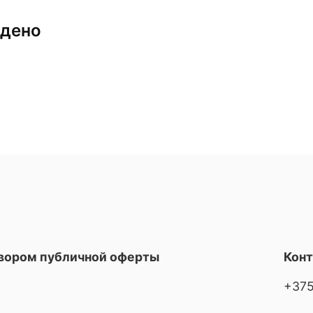
йдено
овором публичной оферты
Кон
+375