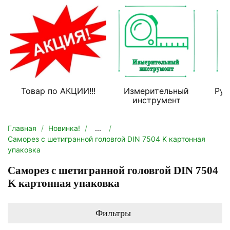
Товар по АКЦИИ!!!
Измерительный
Руч
инструмент
Главная
Новинка!
...
Саморез с шетигранной головrой DIN 7504 K картонная
упаковка
Саморез с шетигранной головrой DIN 7504
K картонная упаковка
Фильтры