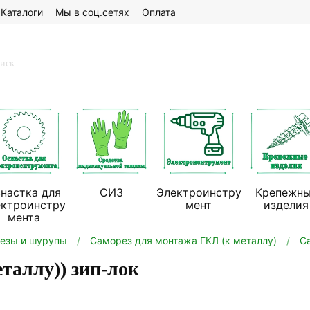
Каталоги
Мы в соц.сетях
Оплата
настка для
СИЗ
Электроинстру
Крепежн
ектроинстру
мент
изделия
мента
езы и шурупы
Саморез для монтажа ГКЛ (к металлу)
С
таллу)) зип-лок