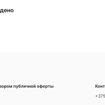
йдено
овором публичной оферты
Кон
+375