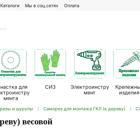
Каталоги
Мы в соц.сетях
Оплата
настка для
СИЗ
Электроинстру
Крепежн
ектроинстру
мент
изделия
мента
резы и шурупы
Саморез для монтажа ГКЛ (к дереву)
С
реву) весовой