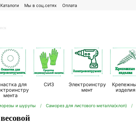
Каталоги
Мы в соц.сетях
Оплата
настка для
СИЗ
Электроинстру
Крепежн
ектроинстру
мент
изделия
мента
морезы и шурупы
Саморез для листового металла(клоп)
 весовой