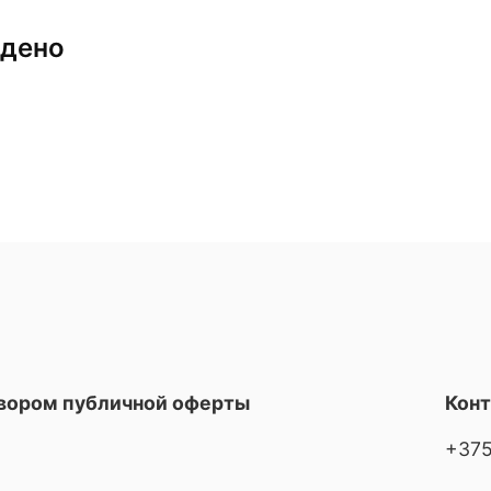
йдено
овором публичной оферты
Кон
+375