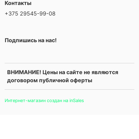
Контакты
+375 29545-99-08
Подпишись на нас!
ВНИМАНИЕ! Цены на сайте не являются
договором публичной оферты
Интернет-магазин создан на inSales
.price, .prices, .product-price, .product-prices, .card-price, .old-
price, .old_price, .sale-price, .current-price, .price-current, .price-
field, .product-card__price, .product-info__price, [data-product-
price], [data-price-field], .money, .currency { display: none