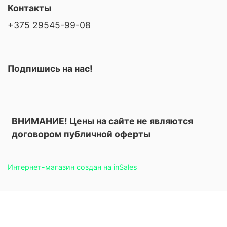
Контакты
+375 29545-99-08
Подпишись на нас!
ВНИМАНИЕ! Цены на сайте не являются
договором публичной оферты
Интернет-магазин создан на inSales
.price, .prices, .product-price, .product-prices, .card-price, .old-
price, .old_price, .sale-price, .current-price, .price-current, .price-
field, .product-card__price, .product-info__price, [data-product-