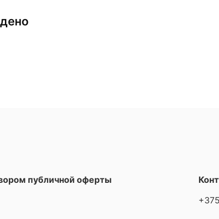
йдено
овором публичной оферты
Кон
+375