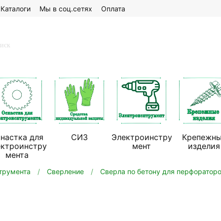
Каталоги
Мы в соц.сетях
Оплата
настка для
СИЗ
Электроинстру
Крепежн
ектроинстру
мент
изделия
мента
трумента
Сверление
Сверла по бетону для перфораторо