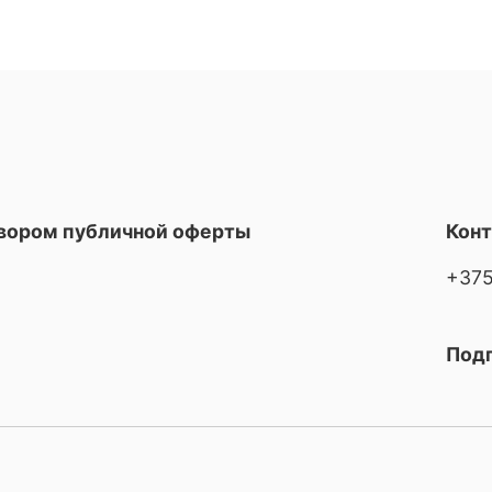
овором публичной оферты
Кон
+375
Подп