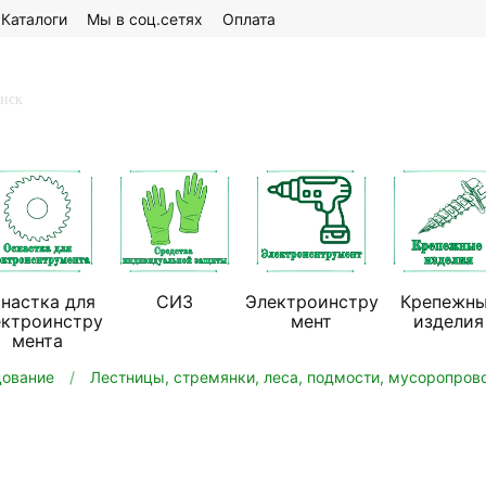
Каталоги
Мы в соц.сетях
Оплата
настка для
СИЗ
Электроинстру
Крепежн
ектроинстру
мент
изделия
мента
дование
Лестницы, стремянки, леса, подмости, мусоропров