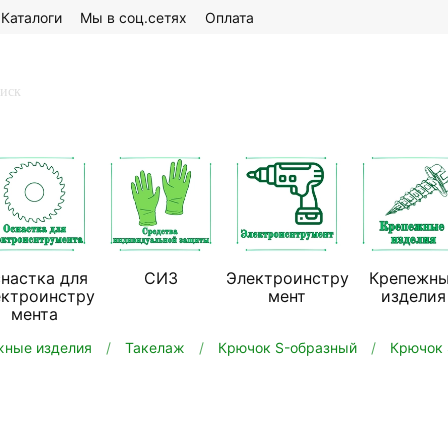
Каталоги
Мы в соц.сетях
Оплата
настка для
СИЗ
Электроинстру
Крепежн
ектроинстру
мент
изделия
мента
жные изделия
Такелаж
Крючок S-образный
Крючок 