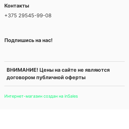
Контакты
+375 29545-99-08
Подпишись на нас!
ВНИМАНИЕ! Цены на сайте не являются
договором публичной оферты
Интернет-магазин создан на inSales
.price, .prices, .product-price, .product-prices, .card-price, .old-
price, .old_price, .sale-price, .current-price, .price-current, .price-
field, .product-card__price, .product-info__price, [data-product-