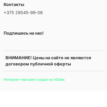
Контакты
+375 29545-99-08
Подпишись на нас!
ВНИМАНИЕ! Цены на сайте не являются
договором публичной оферты
Интернет-магазин создан на inSales
.price, .prices, .product-price, .product-prices, .card-price, .old-
price, .old_price, .sale-price, .current-price, .price-current, .price-
field, .product-card__price, .product-info__price, [data-product-