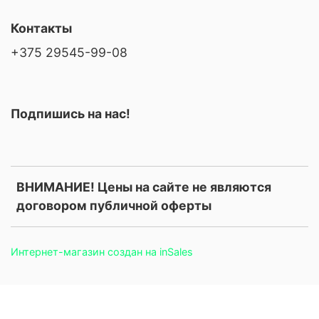
Контакты
+375 29545-99-08
Подпишись на нас!
ВНИМАНИЕ! Цены на сайте не являются
договором публичной оферты
Интернет-магазин создан на inSales
.price, .prices, .product-price, .product-prices, .card-price, .old-
price, .old_price, .sale-price, .current-price, .price-current, .price-