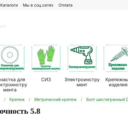
Каталоги
Мы в соц.сетях
Оплата
настка для
СИЗ
Электроинстру
Крепежн
ектроинстру
мент
изделия
мента
Крепеж
Метрический крепеж
Болт шестигранный D
очность 5.8