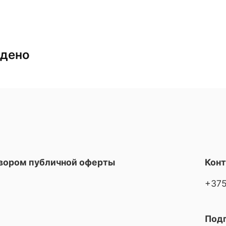
йдено
овором публичной оферты
Кон
+375
Подп