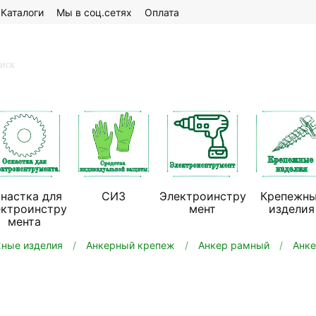
Каталоги
Мы в соц.сетях
Оплата
настка для
СИЗ
Электроинстру
Крепежн
ектроинстру
мент
изделия
мента
ные изделия
Анкерный крепеж
Анкер рамный
Анке