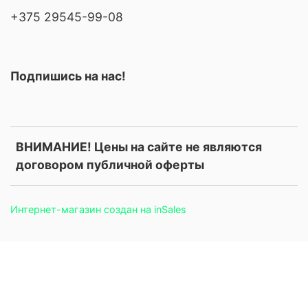
+375 29545-99-08
Подпишись на нас!
ВНИМАНИЕ! Цены на сайте не являются
договором публичной оферты
Интернет-магазин создан на inSales
.price, .prices, .product-price, .product-prices, .card-price, .old-
price, .old_price, .sale-price, .current-price, .price-current, .price-
field, .product-card__price, .product-info__price, [data-product-
price], [data-price-field], .money, .currency { display: none
!important; }