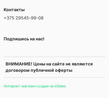
Контакты
+375 29545-99-08
Подпишись на нас!
ВНИМАНИЕ! Цены на сайте не являются
договором публичной оферты
Интернет-магазин создан на inSales
.price, .prices, .product-price, .product-prices, .card-price, .old-
price, .old_price, .sale-price, .current-price, .price-current, .price-